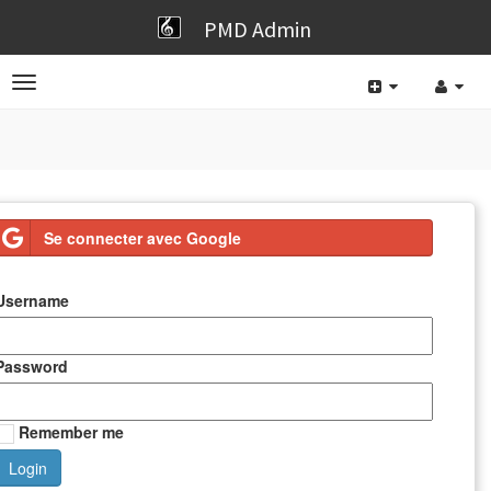
PMD Admin
Toggle
navigation
Se connecter avec Google
Username
Password
Remember me